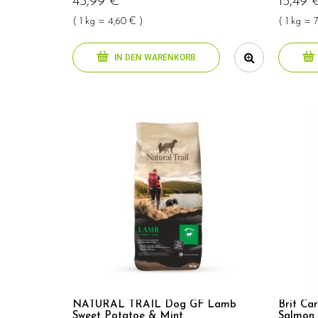
45,99 €
15,49 
( 1 kg = 4,60 € )
( 1 kg = 
IN DEN WARENKORB
NATURAL TRAIL Dog GF Lamb
Brit Ca
Sweet Potatoe & Mint
Salmon 