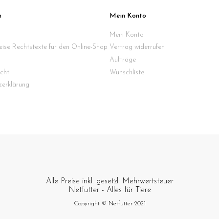
n
Mein Konto
Mein Konto
weise Rechtstexte für den Online-Shop
Vertrag widerrufen
Aufträge
cht
Wunschliste
zerklärung
Alle Preise inkl. gesetzl. Mehrwertsteuer
Netfutter - Alles für Tiere
Copyright © Netfutter 2021