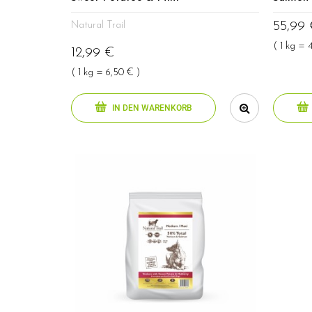
55,99
Natural Trail
( 1 kg = 
12,99 €
( 1 kg = 6,50 € )
IN DEN WARENKORB