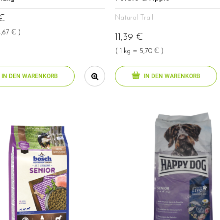
 €
Natural Trail
4,67 € )
11,39 €
( 1 kg = 5,70 € )
IN DEN WARENKORB
IN DEN WARENKORB