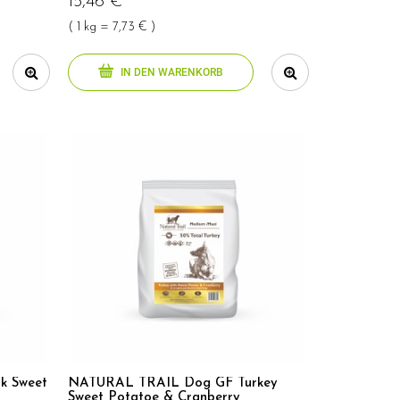
15,46 €
( 1 kg = 7,73 € )
IN DEN WARENKORB
k Sweet
NATURAL TRAIL Dog GF Turkey
Sweet Potatoe & Cranberry