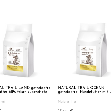
L TRAIL LAND getreidefrei
NATURAL TRAIL OCEAN
tter 65% frisch zubereitete
getreidefrei Hundefutter mit 
Forelle
rail
Natural Trail