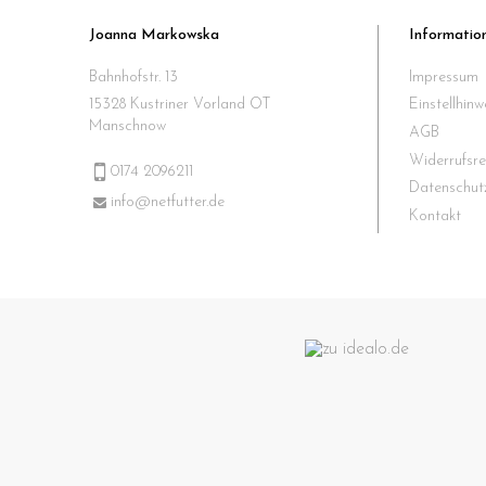
Joanna Markowska
Informatio
Bahnhofstr. 13
Impressum
15328 Kustriner Vorland OT
Einstellhin
Manschnow
AGB
Widerrufsre
0174 2096211
Datenschut
info@netfutter.de
Kontakt