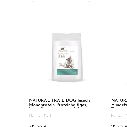
NATURAL TRAIL DOG Insects
NATURA
Monoprotein Proteinhaltiges,
Hundefu
hypoallergenes, getreidefreies
Zutaten
Premium mit Insekten
Natural Trail
Natural T