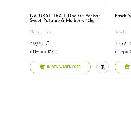
NATURAL TRAIL Dog GF Venison
Bosch S
Sweet Potatoe & Mulberry 12kg
Natural Trail
Bosch
49,99 €
33,65 
( 1 kg = 4,17 € )
( 1 kg = 
IN DEN WARENKORB