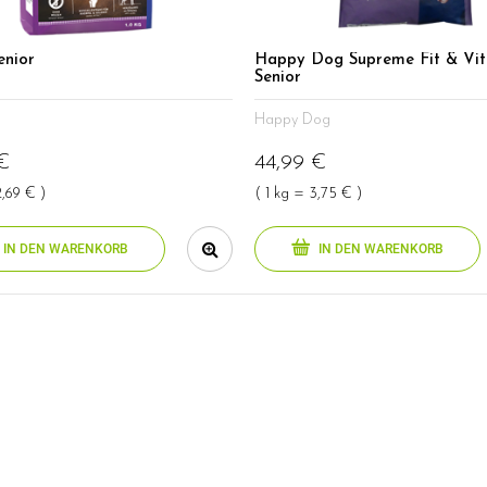
enior
Happy Dog Supreme Fit & Vit
Senior
Happy Dog
€
44,99 €
2,69 € )
( 1 kg = 3,75 € )
IN DEN WARENKORB
IN DEN WARENKORB