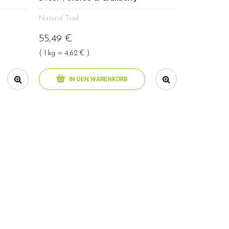
Natural Trail
55,49 €
( 1 kg = 4,62 € )
IN DEN WARENKORB